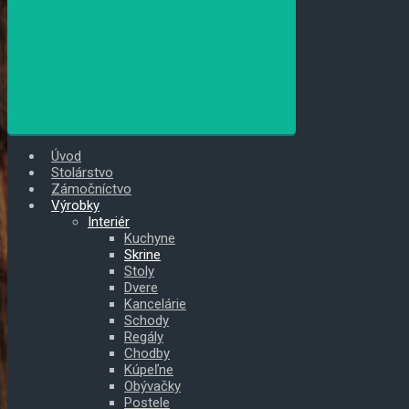
Úvod
Stolárstvo
Zámočníctvo
Výrobky
Interiér
Kuchyne
Skrine
Stoly
Dvere
Kancelárie
Schody
Regály
Chodby
Kúpeľne
Obývačky
Postele