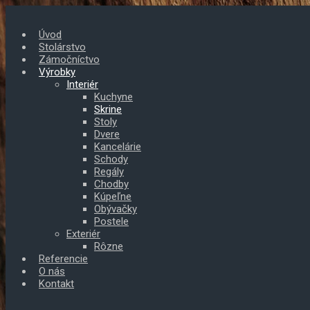
Skip
to
Úvod
main
Stolárstvo
content
Zámočníctvo
Výrobky
Interiér
Kuchyne
Skrine
Stoly
Dvere
Kancelárie
Schody
Regály
Chodby
Kúpeľne
Obývačky
Postele
Exteriér
Rôzne
Referencie
O nás
Kontakt