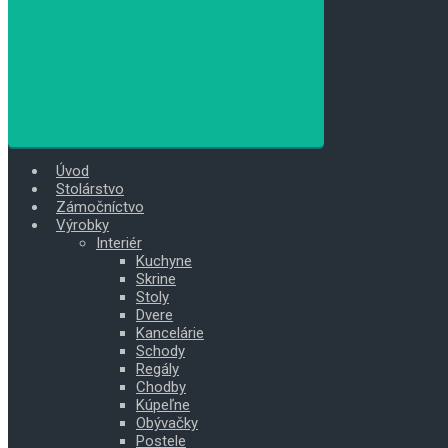
Úvod
Stolárstvo
Zámočníctvo
Výrobky
Interiér
Kuchyne
Skrine
Stoly
Dvere
Kancelárie
Schody
Regály
Chodby
Kúpeľne
Obývačky
Postele