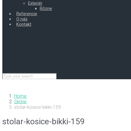
Exteriér
Rôzne
Referencie
O nás
Kontakt
Home
Skrine
stolar-kosice-bikki-159
stolar-kosice-bikki-159