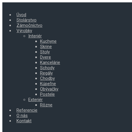
Skip
to
Úvod
main
Stolárstvo
content
Zámočníctvo
Výrobky
Interiér
Kuchyne
Skrine
Stoly
Dvere
Kancelárie
Schody
Regály
Chodby
Kúpeľne
Obývačky
Postele
Exteriér
Rôzne
Referencie
O nás
Kontakt