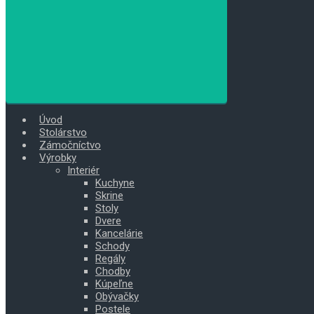
Úvod
Stolárstvo
Zámočníctvo
Výrobky
Interiér
Kuchyne
Skrine
Stoly
Dvere
Kancelárie
Schody
Regály
Chodby
Kúpeľne
Obývačky
Postele