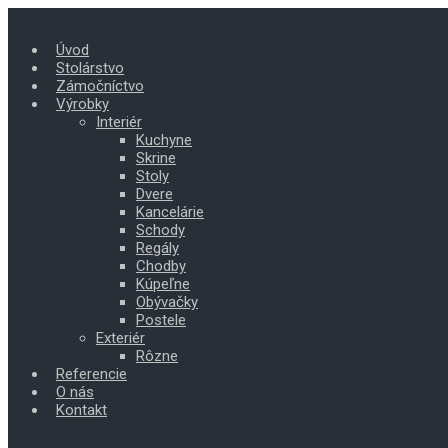
Skip
to
Úvod
main
Stolárstvo
content
Zámočníctvo
Výrobky
Interiér
Kuchyne
Skrine
Stoly
Dvere
Kancelárie
Schody
Regály
Chodby
Kúpeľne
Obývačky
Postele
Exteriér
Rôzne
Referencie
O nás
Kontakt