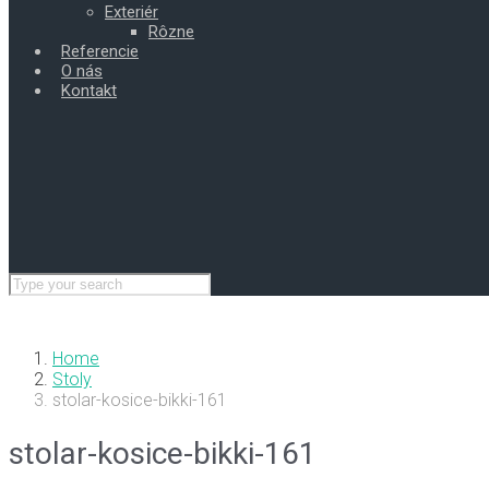
Exteriér
Rôzne
Referencie
O nás
Kontakt
Home
Stoly
stolar-kosice-bikki-161
stolar-kosice-bikki-161