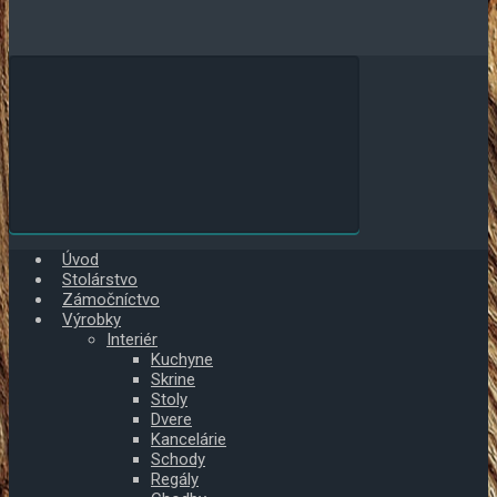
Úvod
Stolárstvo
Zámočníctvo
Výrobky
Interiér
Kuchyne
Skrine
Stoly
Dvere
Kancelárie
Schody
Regály