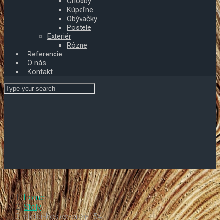
Chodby
Kúpeľne
Obývačky
Postele
Exteriér
Rôzne
Referencie
O nás
Kontakt
Home
Stoly
stolar-kosice-bikki-154