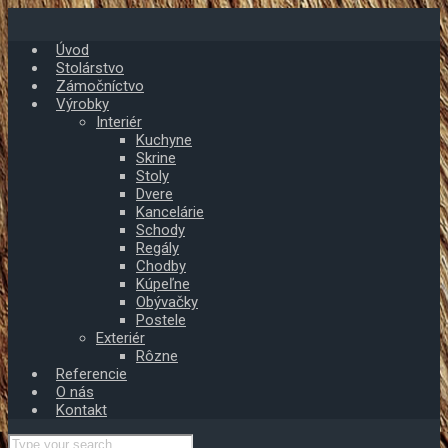
Skip
to
Úvod
main
Stolárstvo
content
Zámočníctvo
Výrobky
Interiér
Kuchyne
Skrine
Stoly
Dvere
Kancelárie
Schody
Regály
Chodby
Kúpeľne
Obývačky
Postele
Exteriér
Rôzne
Referencie
O nás
Kontakt