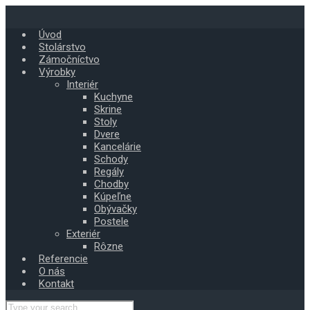
Skip
to
Úvod
main
Stolárstvo
content
Zámočníctvo
Výrobky
Interiér
Kuchyne
Skrine
Stoly
Dvere
Kancelárie
Schody
Regály
Chodby
Kúpeľne
Obývačky
Postele
Exteriér
Rôzne
Referencie
O nás
Kontakt