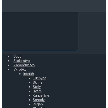
Úvod
Stolárstvo
Zámočníctvo
Výrobky
Interiér
Kuchyne
Skrine
Stoly
Dvere
Kancelárie
Schody
Regály