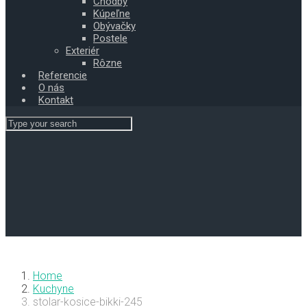
Chodby
Kúpeľne
Obývačky
Postele
Exteriér
Rôzne
Referencie
O nás
Kontakt
Home
Kuchyne
stolar-kosice-bikki-245