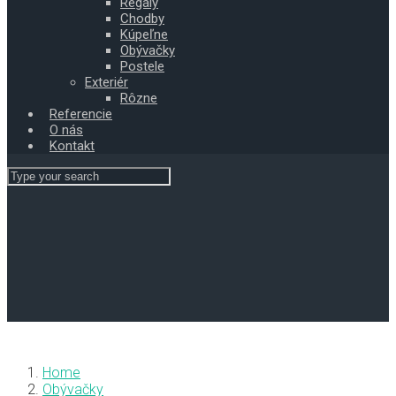
Regály
Chodby
Kúpeľne
Obývačky
Postele
Exteriér
Rôzne
Referencie
O nás
Kontakt
Home
Obývačky