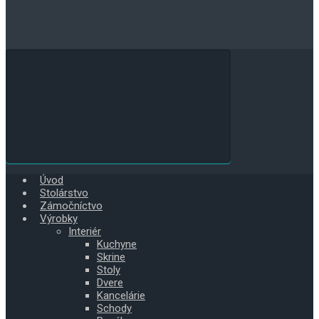
Úvod
Stolárstvo
Zámočníctvo
Výrobky
Interiér
Kuchyne
Skrine
Stoly
Dvere
Kancelárie
Schody