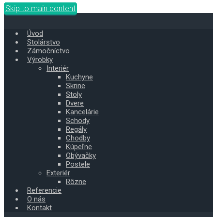
Skip to main content
Úvod
Stolárstvo
Zámočníctvo
Výrobky
Interiér
Kuchyne
Skrine
Stoly
Dvere
Kancelárie
Schody
Regály
Chodby
Kúpeľne
Obývačky
Postele
Exteriér
Rôzne
Referencie
O nás
Kontakt