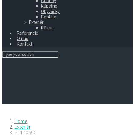
Chodby
Kúpeľne
Obývačky
Postele
Exteriér
Rôzne
Referencie
O nás
Kontakt
Home
Exterier
P1140590