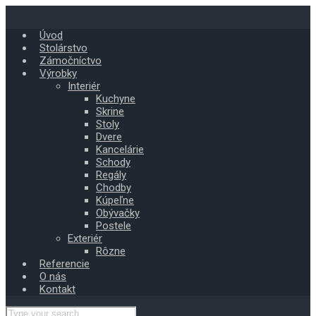
Skip
to
Úvod
main
Stolárstvo
content
Zámočníctvo
Výrobky
Interiér
Kuchyne
Skrine
Stoly
Dvere
Kancelárie
Schody
Regály
Chodby
Kúpeľne
Obývačky
Postele
Exteriér
Rôzne
Referencie
O nás
Kontakt