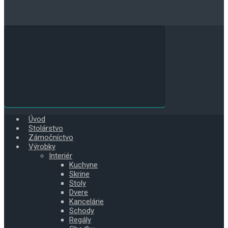
Úvod
Stolárstvo
Zámočníctvo
Výrobky
Interiér
Kuchyne
Skrine
Stoly
Dvere
Kancelárie
Schody
Regály