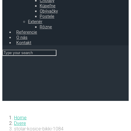
Chodby
Kúpeľne
Obývačky
Postele
Exteriér
Rôzne
Referencie
O nás
Kontakt
Home
Dvere
stolar-kosice-bikki-1084