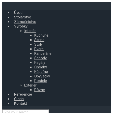
Skip
to
Úvod
main
Stolárstvo
content
Zámočníctvo
Výrobky
Interiér
Kuchyne
Skrine
Stoly
Dvere
Kancelárie
Schody
Regály
Chodby
Kúpeľne
Obývačky
Postele
Exteriér
Rôzne
Referencie
O nás
Kontakt