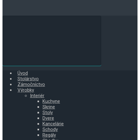
Úvod
Stolárstvo
Zámočníctvo
Výrobky
Interiér
Kuchyne
Skrine
Stoly
Dvere
Kancelárie
Schody
Regály