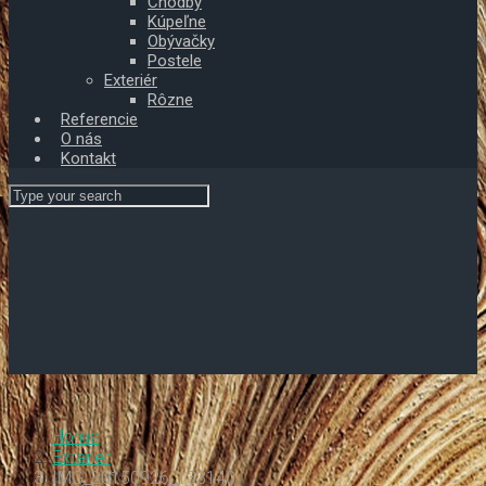
Chodby
Kúpeľne
Obývačky
Postele
Exteriér
Rôzne
Referencie
O nás
Kontakt
Home
Exterier
IMG_20150926_133140