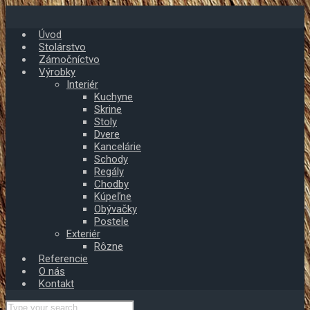
Skip
to
Úvod
main
Stolárstvo
content
Zámočníctvo
Výrobky
Interiér
Kuchyne
Skrine
Stoly
Dvere
Kancelárie
Schody
Regály
Chodby
Kúpeľne
Obývačky
Postele
Exteriér
Rôzne
Referencie
O nás
Kontakt