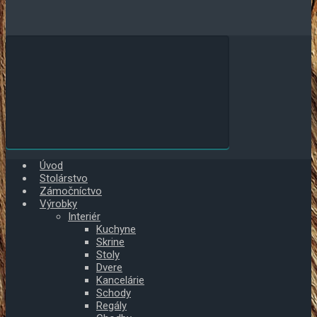
Úvod
Stolárstvo
Zámočníctvo
Výrobky
Interiér
Kuchyne
Skrine
Stoly
Dvere
Kancelárie
Schody
Regály